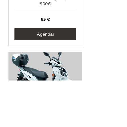
900€
85
85 €
euros
Agendar
SYM Symphony SR
125 - Location:
ALICANTE