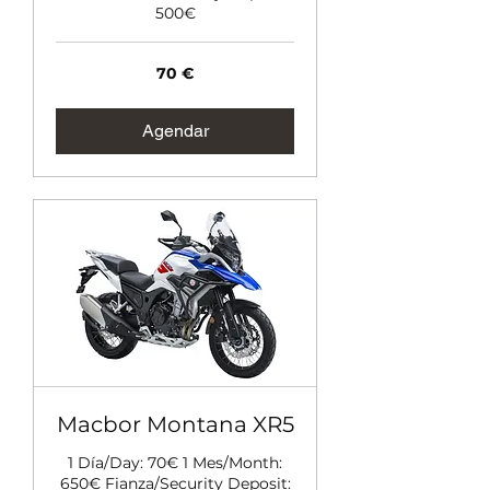
500€
70
70 €
euros
Agendar
Macbor Montana XR5
1 Día/Day: 70€ 1 Mes/Month:
650€ Fianza/Security Deposit: