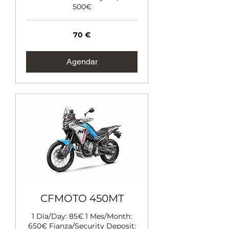
500€
70
70 €
euros
Agendar
CFMOTO 450MT
1 Día/Day: 85€ 1 Mes/Month:
650€ Fianza/Security Deposit: