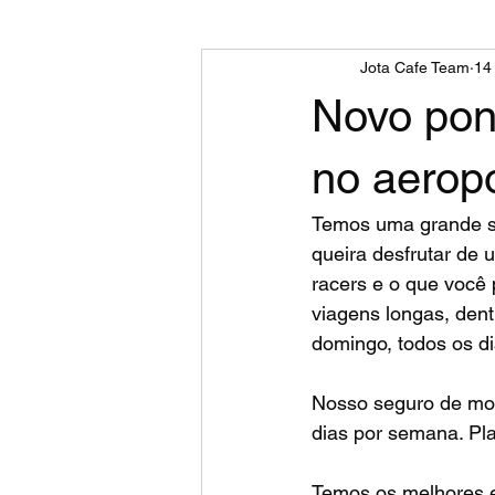
Jota Cafe Team
14
Novo pon
no aeropo
Temos uma grande se
queira desfrutar de u
racers e o que você
viagens longas, den
domingo, todos os di
Nosso seguro de mot
dias por semana. Pla
Temos os melhores eq