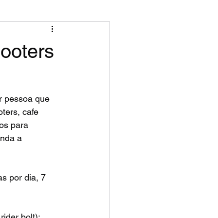
ooters
r pessoa que 
ters, cafe 
os para 
nda a 
 por dia, 7 
der bolt); 