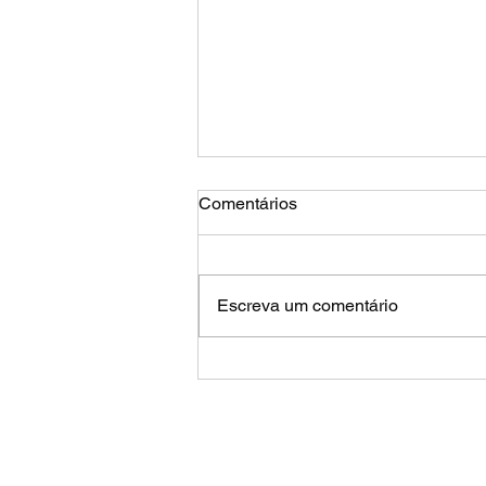
Comentários
Escreva um comentário
Embarque em uma Épica
Aventura de Moto de
Barcelona para Andorra!