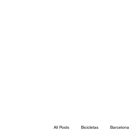
Início
Alugue Online
Aluguel De Scoot
All Posts
Bicicletas
Barcelona